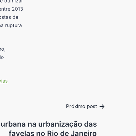
e otimizar
entre 2013
ostas de
a ruptura
no,
do
vías
Próximo post
 urbana na urbanização das
favelas no Rio de Janeiro