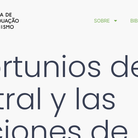
SOBRE
BI
ortunios d
ral y las
iones de 