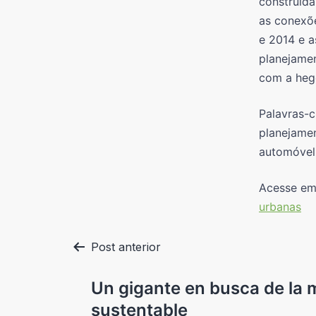
construída
as conexõe
e 2014 e a
planejamen
com a heg
Palavras-c
planejame
automóvel
Acesse e
urbanas
Post anterior
Un gigante en busca de la 
sustentable