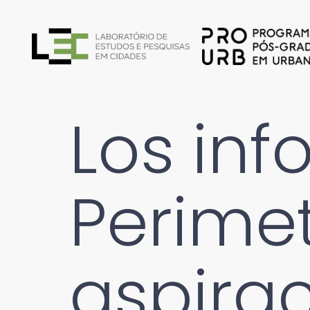
Los inf
Perimet
aspirac