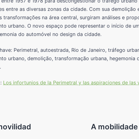
 entre 1957 e 1978 para descongestionar o tráfego urbano 
s entre as diversas zonas da cidade. Com sua demolição 
s transformações na área central, surgiram análises e prop
to urbano. O novo espaço pode representar o início de um
emonia do automóvel no design da cidade.
have: Perimetral, autoestrada, Rio de Janeiro, tráfego urba
nto urbano, demolição, transformação urbana, hegemonia 
.
m:
Los infortunios de la Perimetral y las aspiraciones de las 
movilidad
A mobilidade